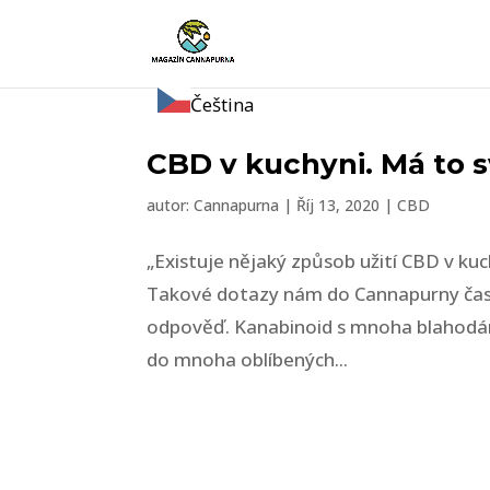
Čeština
CBD v kuchyni. Má to 
autor:
Cannapurna
|
Říj 13, 2020
|
CBD
„Existuje nějaký způsob užití CBD v ku
Takové dotazy nám do Cannapurny čas 
odpověď. Kanabinoid s mnoha blahodárn
do mnoha oblíbených...